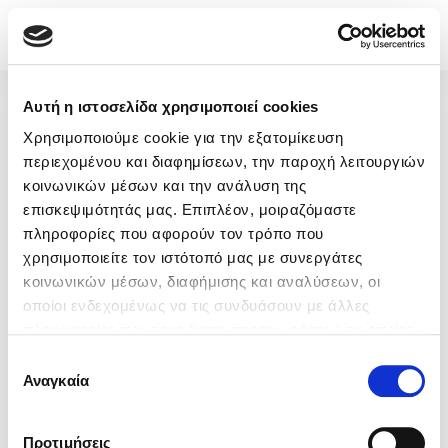
Αυτή η ιστοσελίδα χρησιμοποιεί cookies
Χρησιμοποιούμε cookie για την εξατομίκευση
περιεχομένου και διαφημίσεων, την παροχή λειτουργιών
κοινωνικών μέσων και την ανάλυση της
επισκεψιμότητάς μας. Επιπλέον, μοιραζόμαστε
πληροφορίες που αφορούν τον τρόπο που
χρησιμοποιείτε τον ιστότοπό μας με συνεργάτες
κοινωνικών μέσων, διαφήμισης και αναλύσεων, οι
οποίοι ενδεχομένως να τις συνδυάσουν με άλλες
πληροφορίες που τους έχετε παραχωρήσει ή τις οποίες
έχουν συλλέξει σε σχέση με την από μέρους σας χρήση
Επιλογή
των υπηρεσιών τους.
Αναγκαία
συγκατάθεσης
Προτιμήσεις